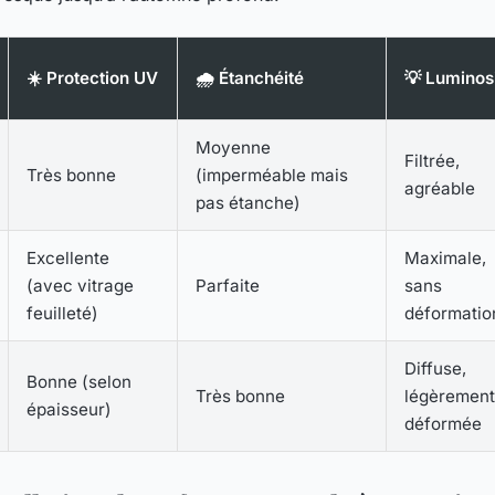
☀️ Protection UV
🌧️ Étanchéité
💡 Luminos
Moyenne
Filtrée,
Très bonne
(imperméable mais
agréable
pas étanche)
Excellente
Maximale,
(avec vitrage
Parfaite
sans
feuilleté)
déformatio
Diffuse,
Bonne (selon
Très bonne
légèrement
épaisseur)
déformée