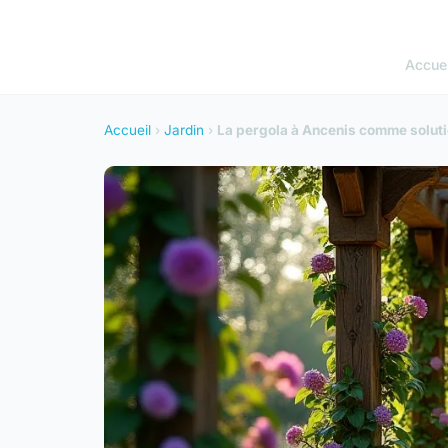
Accuei
Accueil
›
Jardin
›
La pergola à Ancenis comme soluti