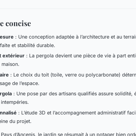
e concise
mesure
: Une conception adaptée à l’architecture et au terrai
faite et stabilité durable.
extérieur
: La pergola devient une pièce de vie à part ent
 maison.
aire
: Le choix du toit (toile, verre ou polycarbonate) déter
usage de l’espace.
ergola
: Une pose par des artisans qualifiés assure solidité, 
 intempéries.
nnalisé
: L’étude 3D et l’accompagnement administratif facil
eine du projet.
e Pays d’Ancenis, le jardin se résumait à un potager bien or