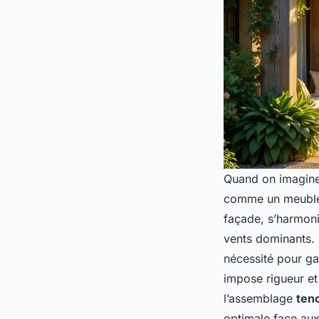
Quand on imagine 
comme un meuble e
façade, s’harmonis
vents dominants. 
nécessité pour gar
impose rigueur et
l’assemblage
ten
optimale face aux