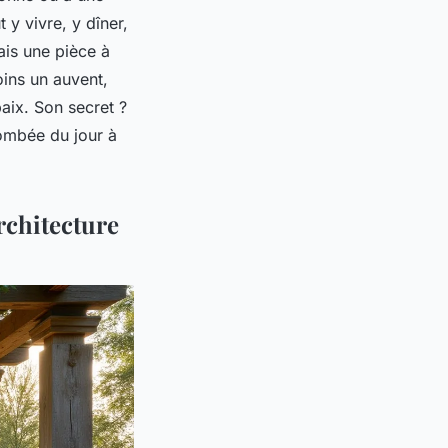
 y vivre, y dîner,
ais une pièce à
oins un auvent,
paix. Son secret ?
tombée du jour à
rchitecture