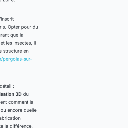
inscrit
uris. Opter pour du
urant que la
t les insectes, il
e structure en
r/pergolas-sur-
étail :
isation 3D
du
ement comment la
, ou encore quelle
abrication
te la différence.