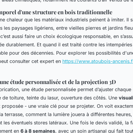
porel d'une structure en bois traditionnelle
e chaleur que les matériaux industriels peinent à imiter. Il s’
 les paysages ligériens, entre vieilles pierres et jardins fle
 c’est aussi faire un choix écologique responsable, en s’ass
e durablement. Et quand il est traité contre les intempéries e
iable pour des décennies. Pour explorer les possibilités d'un
peut consulter cet expert en
https://www.atoubois-ancenis.f
une étude personnalisée et de la projection 3D
rication, une étude personnalisée permet d’ajuster chaque d
 de toiture, teinte du lasur, ouverture des côtés. Une
visual
t proposée - une vraie clé pour se projeter. On voit exact
 la terrasse, comment la lumière jouera à différentes heures
les éventuels stores latéraux. Une fois le devis validé, la f
lement en
6 à 8 semaines
, avec un soin artisanal qui fait tou