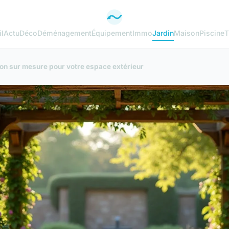
l
Actu
Déco
Déménagement
Équipement
Immo
Jardin
Maison
Piscine
T
on sur mesure pour votre espace extérieur