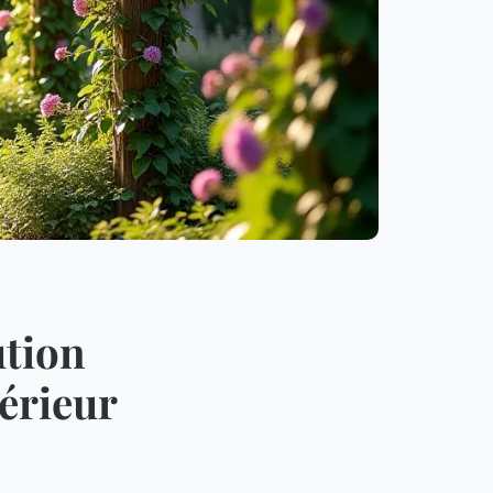
ution
érieur