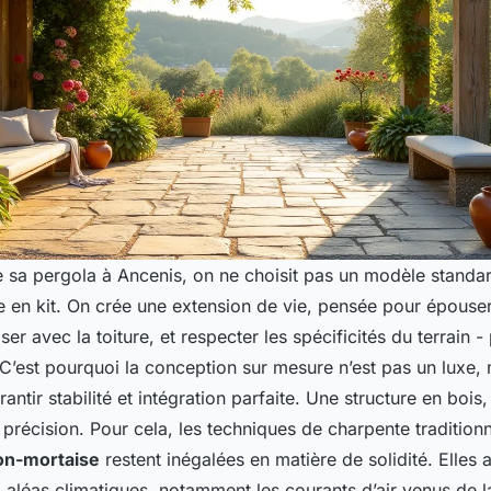
sa pergola à Ancenis, on ne choisit pas un modèle standard
n kit. On crée une extension de vie, pensée pour épouser 
er avec la toiture, et respecter les spécificités du terrain -
C’est pourquoi la conception sur mesure n’est pas un luxe,
antir stabilité et intégration parfaite. Une structure en bois
 précision. Pour cela, les techniques de charpente traditio
on-mortaise
restent inégalées en matière de solidité. Elles 
 aléas climatiques, notamment les courants d’air venus de l