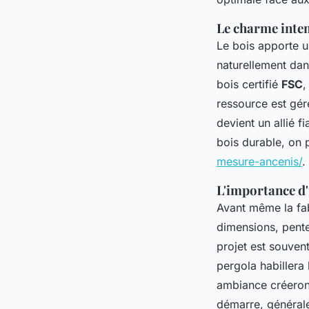
Le charme intem
Le bois apporte un
naturellement dans
bois certifié
FSC
,
ressource est géré
devient un allié f
bois durable, on 
mesure-ancenis/
.
L'importance d'
Avant même la fab
dimensions, pente
projet est souven
pergola habillera
ambiance créeront 
démarre, généra