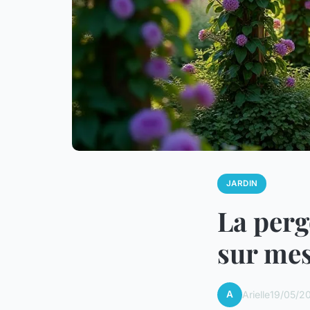
JARDIN
La perg
sur mes
A
Arielle
19/05/2