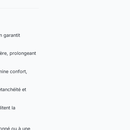
n garantit
ière, prolongeant
mine confort,
étanchéité et
itent la
donné ou à une