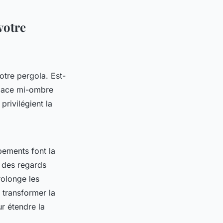
votre
otre pergola. Est-
space mi-ombre
privilégient la
pements font la
 des regards
rolonge les
 transformer la
r étendre la