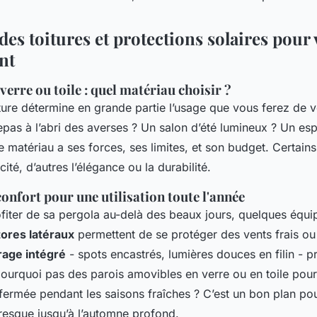
es toitures et protections solaires pour 
nt
verre ou toile : quel matériau choisir ?
iture détermine en grande partie l’usage que vous ferez de v
epas à l’abri des averses ? Un salon d’été lumineux ? Un e
 matériau a ses forces, ses limites, et son budget. Certains 
acité, d’autres l’élégance ou la durabilité.
confort pour une utilisation toute l'année
fiter de sa pergola au-delà des beaux jours, quelques équi
tores latéraux
permettent de se protéger des vents frais ou
rage intégré
- spots encastrés, lumières douces en filin - p
 pourquoi pas des parois amovibles en verre ou en toile pour
fermée pendant les saisons fraîches ? C’est un bon plan pou
resque jusqu’à l’automne profond.