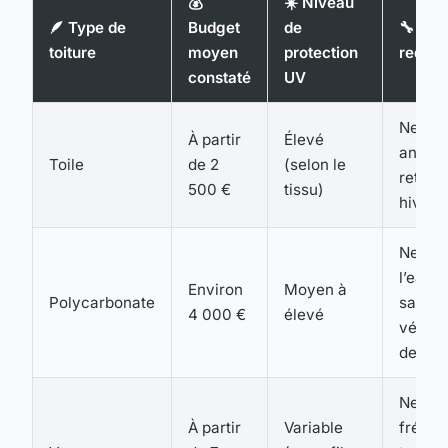
💰
☀️ Niveau
🪶 Type de
Budget
de
🔧 Entr
toiture
moyen
protection
requis
constaté
UV
Netto
À partir
Élevé
annuel
Toile
de 2
(selon le
retrait
500 €
tissu)
hiver
Nettoy
l’eau
Environ
Moyen à
Polycarbonate
savon
4 000 €
élevé
vérific
des joi
Netto
À partir
Variable
fréque