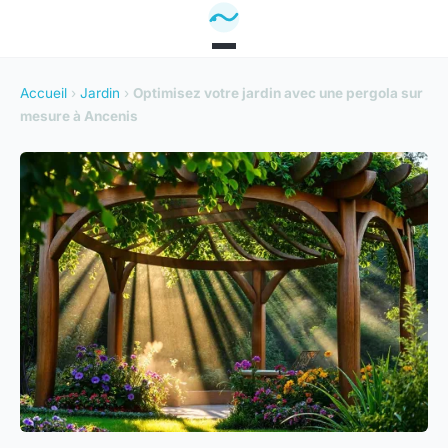
Accueil
›
Jardin
›
Optimisez votre jardin avec une pergola sur
mesure à Ancenis