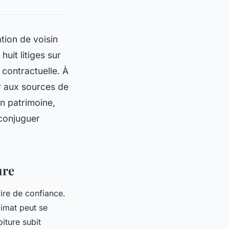
tion de voisin
huit litiges sur
 contractuelle. À
ur aux sources de
on patrimoine,
 conjuguer
ure
aire de confiance.
limat peut se
oiture subit