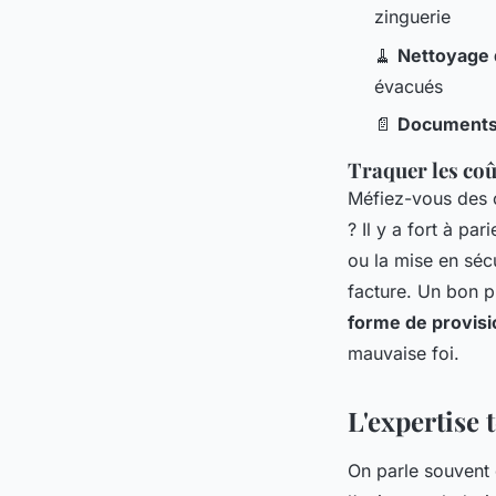
zinguerie
🧹
Nettoyage d
évacués
📄
Documents 
Traquer les coû
Méfiez-vous des o
? Il y a fort à pa
ou la mise en sécu
facture. Un bon p
forme de provisi
mauvaise foi.
L'expertise
On parle souvent d