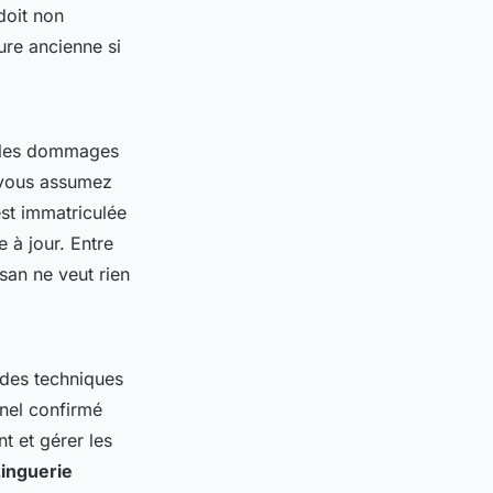
oit non
ure ancienne si
t les dommages
, vous assumez
est immatriculée
 à jour. Entre
isan ne veut rien
 des techniques
nel confirmé
t et gérer les
zinguerie