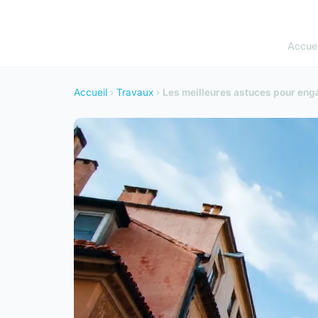
Accuei
Accueil
›
Travaux
›
Les meilleures astuces pour eng