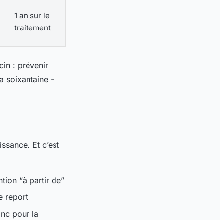
1 an sur le
traitement
cin : prévenir
a soixantaine -
issance. Et c’est
ntion “à partir de”
e report
inc pour la