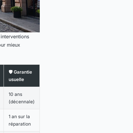
 interventions
our mieux
🛡️ Garantie
usuelle
10 ans
(décennale)
1 an sur la
réparation