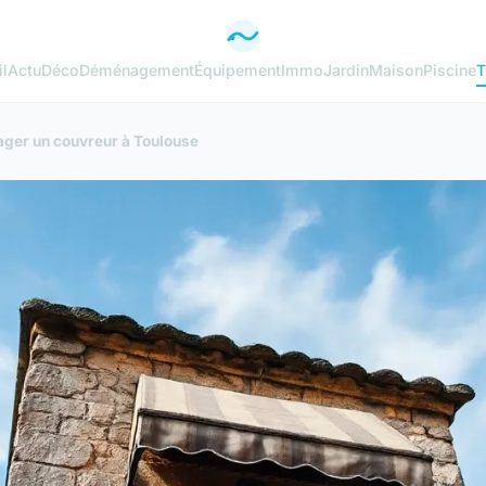
l
Actu
Déco
Déménagement
Équipement
Immo
Jardin
Maison
Piscine
T
ager un couvreur à Toulouse