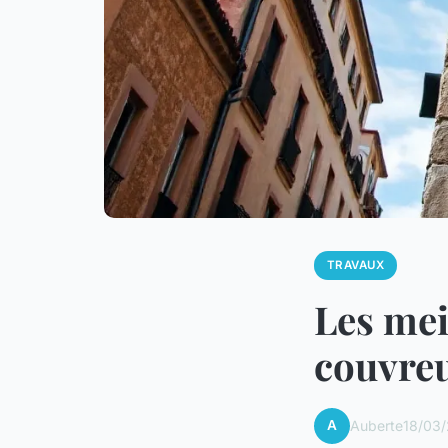
TRAVAUX
Les mei
couvreu
A
Auberte
18/03/