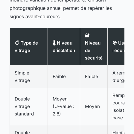
photographique annuel permet de repérer les
signes avant-coureurs.
🔐
📋 Type de
🌡️ Niveau
Niveau
🎯 Usage
vitrage
d'isolation
de
recomma
sécurité
Simple
À remplac
Faible
Faible
vitrage
d'urgenc
Remplace
Double
Moyen
courant,
vitrage
(U-value :
Moyen
isolation 
standard
2,8)
base
Double
Habitat