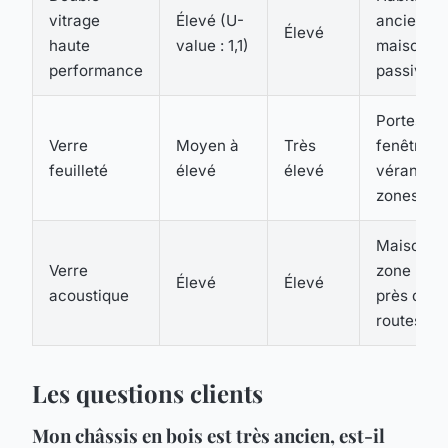
vitrage
Élevé (U-
ancien,
Élevé
haute
value : 1,1)
maisons
performance
passives
Portes-
Verre
Moyen à
Très
fenêtres,
feuilleté
élevé
élevé
vérandas,
zones à r
Maisons 
Verre
zone bruy
Élevé
Élevé
acoustique
près des
routes
Les questions clients
Mon châssis en bois est très ancien, est-il